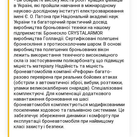
- Ви обираєте високу якість робіт кращих фахівців
в Україні, які пройшли навчання в міжнародному
науково-дослідному інституті електрозварювання
імені Є. О. Патона при Національній академії наук
України та багаторічний практичний досвід
виробництва броньованої техніки на нашому
підприємстві. Бронескло CRYSTALARMOR
виробництва Голландії. Сертифіковані полегшені
бронескління з протиосколочним шаром. В основі
виробництва полегшених броньованих вікон
лежить використання технічного високоміцного
скла із застосуванням полікарбонату, що підвищує
міцність матеріалу. Надійність та міцність
бронеавтомобілів компанії «Реформ» багато-
разово перевірена при реальних бойових атаках
(обстріли з автоматичної зброї, вибухи, розтяжки,
уламки великокаліберних снарядів). Спеціалізовані
комплектуючі. Для компенсації додаткового
навантаження бронювання на шасі
бронеавтомобілі комплектуються модифікованими
посиленими ходовою та гальмівною системами. Це
забезпечує збереження динаміки і комфорту при
експлуатації бронеавтомобіля при найвищому
класі захисту і безпеки.