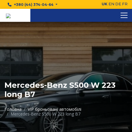
UK
EN
DE
FR
+380 (44) 374-04-64
Mercedes-Benz S500 W 223
long B7
Головна
VIP броньовані автомобілі
Mercedes-Benz S500 W 223 long B7