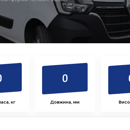
0
0
аса, кг
Довжина, мм
Висо