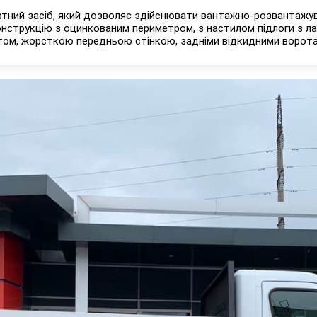
тний засіб, який дозволяє здійснювати вантажно-розвантажув
струкцію з оцинкованим периметром, з настилом підлоги з лам
ом, жорсткою передньою стінкою, задніми відкидними ворота