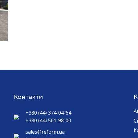
Контакти
К
А
+380 (44) 374-04-64
+380 (44) 561-98-00
С
К
sales@reform.ua