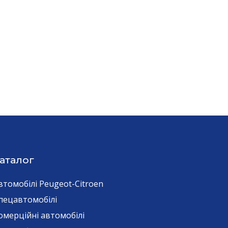
аталог
втомобілі Peugeot-Citroen
пецавтомобілі
омерційні автомобілі