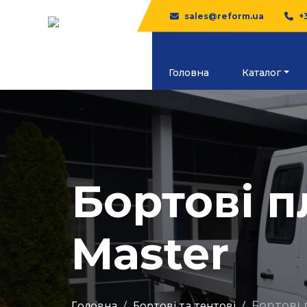
sales@reform.ua
+
Головна
Каталог
Бортові 
Master
Бортові 
Головна
Бортові та тентові