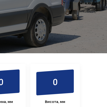
0
0
на, мм
Висота, мм