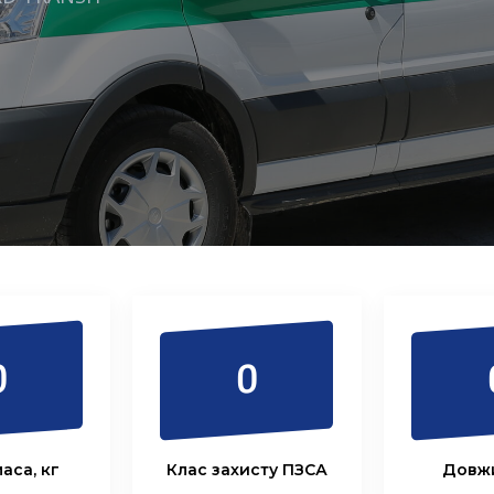
0
0
аса, кг
Клас захисту ПЗСА
Довжи