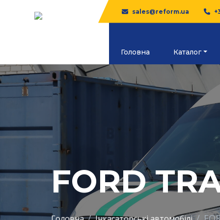
sales@reform.ua
+
Головна
Каталог
FORD TRA
FOR
Головна
Інкасаторські автомобілі