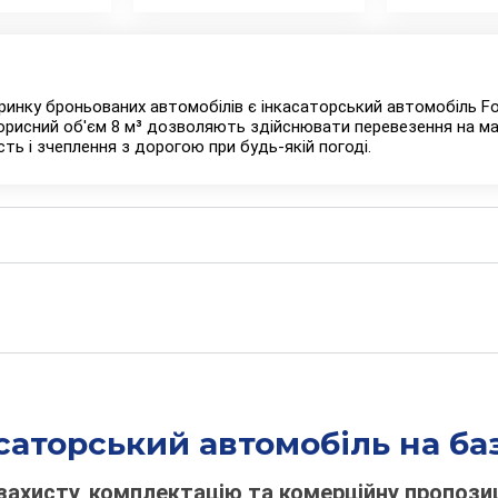
ринку броньованих автомобілів є інкасаторський автомобіль Fo
і корисний об'єм 8 м³ дозволяють здійснювати перевезення на м
ть і зчеплення з дорогою при будь-якій погоді.
саторський автомобіль на базі
захисту, комплектацію та комерційну пропозиц