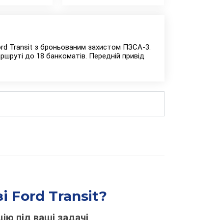
rd Transit з броньованим захистом ПЗСА-3.
аршруті до 18 банкоматів. Передній привід
 Ford Transit?
ію під ваші задачі