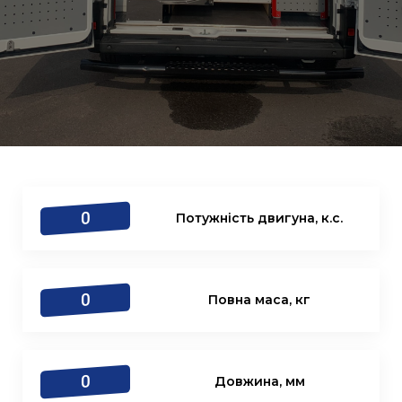
0
Потужність двигуна, к.с.
0
Повна маса, кг
0
Довжина, мм